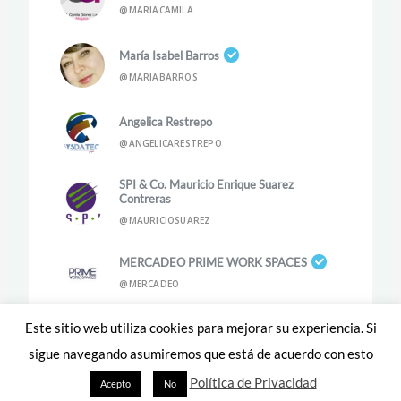
@MARIACAMILA
María Isabel Barros
@MARIABARROS
Angelica Restrepo
@ANGELICARESTREPO
SPI & Co. Mauricio Enrique Suarez
Contreras
@MAURICIOSUAREZ
MERCADEO PRIME WORK SPACES
@MERCADEO
Este sitio web utiliza cookies para mejorar su experiencia. Si
sigue navegando asumiremos que está de acuerdo con esto
Copyright © 2026
| Prime Work Spaces
Política de Privacidad
Acepto
No