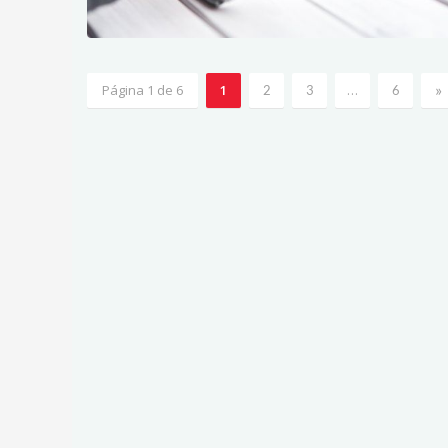
»
Página 1 de 6
1
…
2
3
6
2