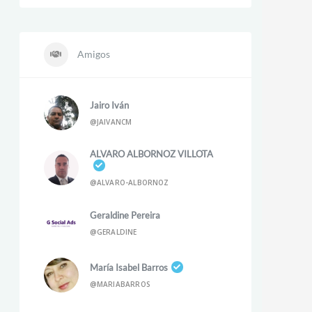
Amigos
Jairo Iván
@JAIVANCM
ALVARO ALBORNOZ VILLOTA
@ALVARO-ALBORNOZ
Geraldine Pereira
@GERALDINE
María Isabel Barros
@MARIABARROS