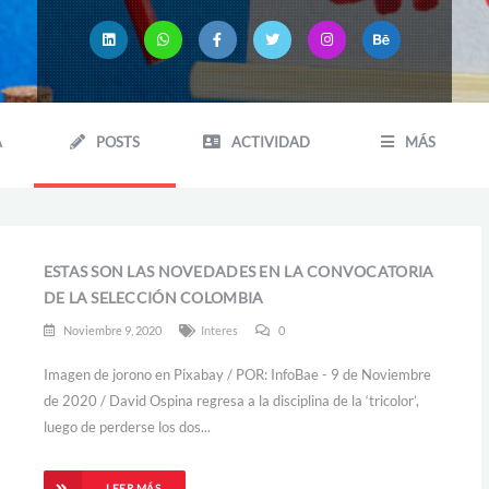
A
POSTS
ACTIVIDAD
MÁS
ESTAS SON LAS NOVEDADES EN LA CONVOCATORIA
DE LA SELECCIÓN COLOMBIA
Noviembre 9, 2020
Interes
0
Imagen de jorono en Pixabay / POR: InfoBae - 9 de Noviembre
de 2020 / David Ospina regresa a la disciplina de la ‘tricolor’,
luego de perderse los dos...
LEER MÁS