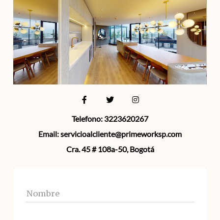
Telefono: 3223620267
Email: servicioalcliente@primeworksp.com
Cra. 45 # 108a-50, Bogotá
Nombre