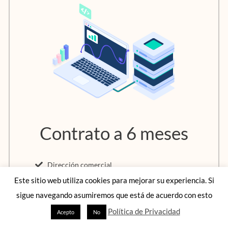
Contrato a 6 meses
Dirección comercial
Notificación de correspondencia
Este sitio web utiliza cookies para mejorar su experiencia. Si
Linea telefónica
sigue navegando asumiremos que está de acuerdo con esto
Acceso a capacitaciones
Política de Privacidad
Acepto
No
2 Networking mensuales