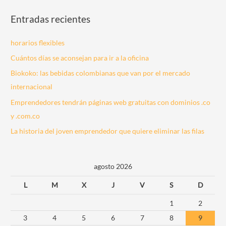
Entradas recientes
horarios flexibles
Cuántos días se aconsejan para ir a la oficina
Biokoko: las bebidas colombianas que van por el mercado
internacional
Emprendedores tendrán páginas web gratuitas con dominios .co
y .com.co
La historia del joven emprendedor que quiere eliminar las filas
agosto 2026
L
M
X
J
V
S
D
1
2
3
4
5
6
7
8
9