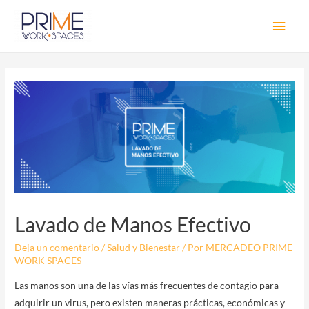
Men
princ
Lavado de Manos Efectivo
Deja un comentario
/
Salud y Bienestar
/ Por
MERCADEO PRIME
WORK SPACES
Las manos son una de las vías más frecuentes de contagio para
adquirir un virus, pero existen maneras prácticas, económicas y