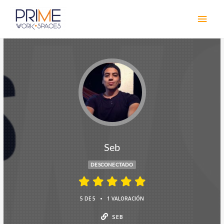
Seb
DESCONECTADO
•
5 DE 5
1 VALORACIÓN
SEB